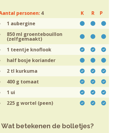
Aantal personen:
4
K
R
P
1
aubergine
850 ml
groentebouillon
(zelfgemaakt)
1 teentje
knoflook
half bosje
koriander
2 tl
kurkuma
400 g
tomaat
1
ui
225 g
wortel (peen)
Wat betekenen de bolletjes?