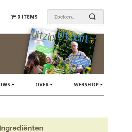
0 ITEMS
Z
O
E
K
E
N
.
.
.
EUWS
OVER
WEBSHOP
Ingrediënten