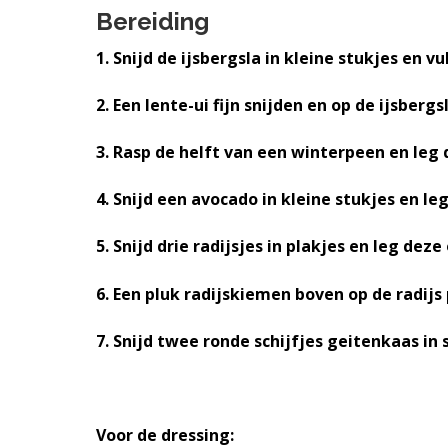
e
a
o
k
Bereiding
n
v
u
s
1. Snijd de ijsbergsla in kleine stukjes en v
k
i
d
t
a
g
2. Een lente-ui fijn snijden en op de ijsbergs
n
a
k
t
3. Rasp de helft van een winterpeen en leg 
e
i
r
e
4. Snijd een avocado in kleine stukjes en l
5. Snijd drie radijsjes in plakjes en leg dez
6. Een pluk radijskiemen boven op de radijs
7. Snijd twee ronde schijfjes geitenkaas in
Voor de dressing: