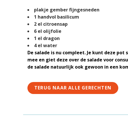
plakje gember fijngesneden
1 handvol basilicum
2 el citroensap
6 el olijfolie
1 el dragon
4 el water
De salade is nu compleet. Je kunt deze po
mee en giet deze over de salade voor consu
de salade natuurlijk ook gewoon in een ko
TERUG NAAR ALLE GERECHTEN