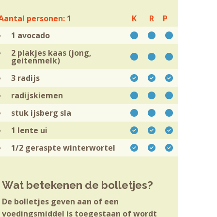
Aantal personen:
1
K
R
P
1
avocado
2 plakjes
kaas (jong,
geitenmelk)
3
radijs
radijskiemen
stuk ijsberg
sla
1 lente
ui
1/2 geraspte
winterwortel
Wat betekenen de bolletjes?
De bolletjes geven aan of een
voedingsmiddel is toegestaan of wordt