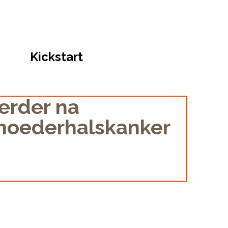
Kickstart
verder na
rmoederhalskanker