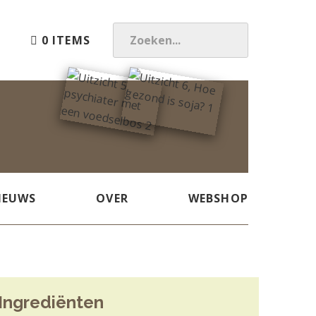
0 ITEMS
Z
O
E
K
E
N
.
.
.
IEUWS
OVER
WEBSHOP
Ingrediënten