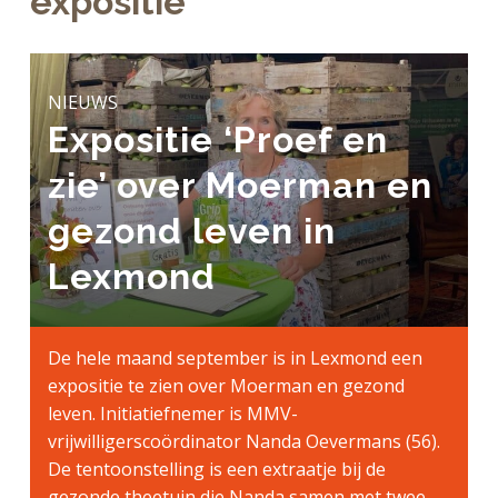
expositie
a
o
k
j
v
u
s
k
i
d
t
t
g
NIEUWS
e
a
Expositie ‘Proef en
g
t
e
zie’ over Moerman en
i
n
e
k
gezond leven in
a
Lexmond
n
k
e
De hele maand september is in Lexmond een
r
expositie te zien over Moerman en gezond
leven. Initiatiefnemer is MMV-
vrijwilligerscoördinator Nanda Oevermans (56).
De tentoonstelling is een extraatje bij de
gezonde theetuin die Nanda samen met twee