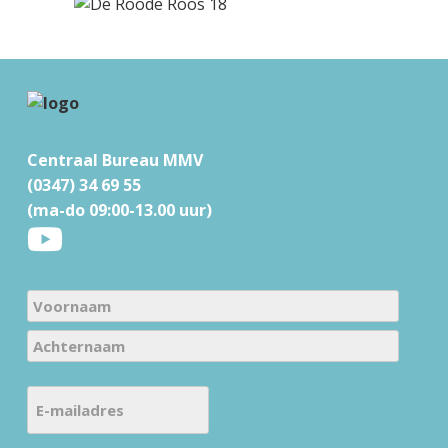
F
o
Centraal Bureau MMV
o
(0347) 34 69 55
t
(ma-do 09:00-13.00 uur)
e
r
N
a
V
m
o
e
A
o
E
c
(
r
-
h
V
n
m