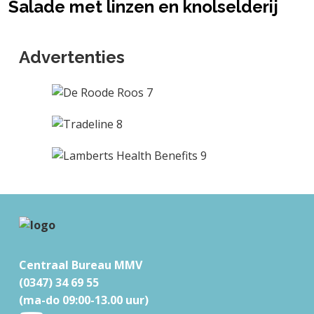
Salade met linzen en knolselderij
Advertenties
F
o
o
Centraal Bureau MMV
t
(0347) 34 69 55
e
(ma-do 09:00-13.00 uur)
r