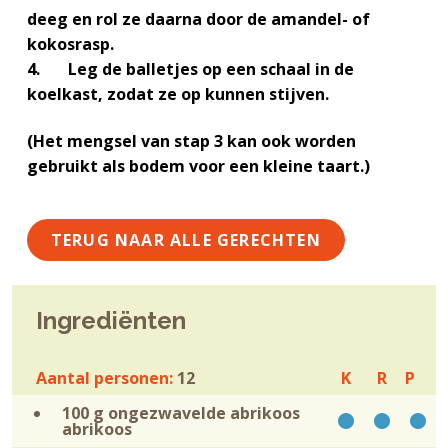
g
a
o
k
deeg en rol ze daarna door de amandel- of
e
v
u
s
kokosrasp.
n
i
d
t
4. Leg de balletjes op een schaal in de
k
g
koelkast, zodat ze op kunnen stijven.
a
a
n
t
(Het mengsel van stap 3 kan ook worden
k
i
gebruikt als bodem voor een kleine taart.)
e
e
r
TERUG NAAR ALLE GERECHTEN
Ingrediënten
Aantal personen:
12
K
R
P
100 g ongezwavelde abrikoos
abrikoos