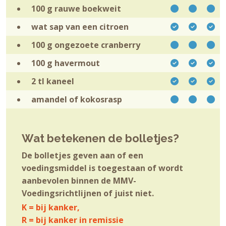
100 g rauwe
boekweit
wat sap van een
citroen
100 g ongezoete
cranberry
100 g
havermout
2 tl
kaneel
amandel of
kokosrasp
Wat betekenen de bolletjes?
De bolletjes geven aan of een
voedingsmiddel is toegestaan of wordt
aanbevolen binnen de MMV-
Voedingsrichtlijnen of juist niet.
K = bij kanker,
R = bij kanker in remissie