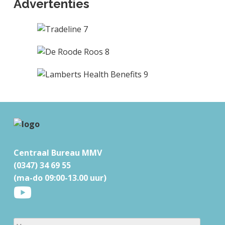
Advertenties
F
o
o
Centraal Bureau MMV
t
(0347) 34 69 55
e
(ma-do 09:00-13.00 uur)
r
N