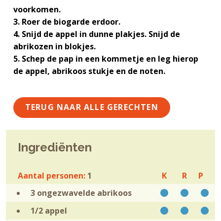
g
a
o
k
voorkomen.
e
v
u
s
3. Roer de biogarde erdoor.
n
i
d
t
4. Snijd de appel in dunne plakjes. Snijd de
k
g
abrikozen in blokjes.
a
a
5. Schep de pap in een kommetje en leg hierop
n
t
de appel, abrikoos stukje en de noten.
k
i
e
e
r
TERUG NAAR ALLE GERECHTEN
Ingrediënten
Aantal personen:
1
K
R
P
3 ongezwavelde
abrikoos
1/2
appel