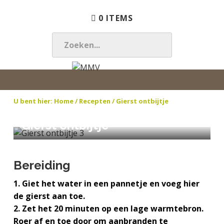
S
D
S
0 ITEMS
p
o
p
r
o
r
i
r
i
Z
n
n
n
O
g
a
g
E
M
N
n
a
n
K
M
a
a
r
a
E
U bent hier:
Home
/ Recepten / Gierst ontbijtje
V
t
a
d
a
N
u
r
e
r
Gierst ontbijtje
.
u
d
h
d
.
r
e
o
e
.
l
h
o
v
Bereiding
i
o
f
o
j
o
d
e
1. Giet het water in een pannetje en voeg hier
k
f
i
t
de gierst aan toe.
t
d
n
t
2. Zet het 20 minuten op een lage warmtebron.
e
n
h
e
Roer af en toe door om aanbranden te