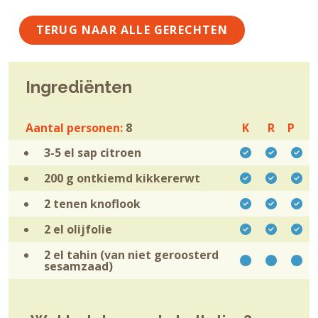
TERUG NAAR ALLE GERECHTEN
Ingrediënten
Aantal personen:
8
K
R
P
3-5 el sap
citroen
200 g ontkiemd
kikkererwt
2 tenen
knoflook
2 el
olijfolie
2 el
tahin (van niet geroosterd
sesamzaad)