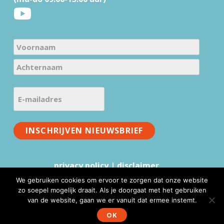
N
a
V
m
o
e
A
o
E
c
(
r
-
h
V
n
m
t
e
a
a
INSCHRIJVEN NIEUWSBRIEF
e
r
a
i
r
e
m
l
n
i
privacy policy
|
disclaimer
a
a
s
a
d
We gebruiken cookies om ervoor te zorgen dat onze website
t
m
zo soepel mogelijk draait. Als je doorgaat met het gebruiken
r
)
van de website, gaan we er vanuit dat ermee instemt.
www.mmv.nl © 2026 |
Website realisatie & advies
:
e
WebFundament
OK
s