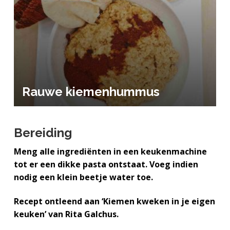
a
o
k
j
v
u
s
k
i
d
t
t
g
e
a
g
t
e
i
n
Rauwe kiemenhummus
e
k
a
n
Bereiding
k
Meng alle ingrediënten in een keukenmachine
e
tot er een dikke pasta ontstaat. Voeg indien
r
nodig een klein beetje water toe.
Recept ontleend aan ‘Kiemen kweken in je eigen
keuken’ van Rita Galchus.