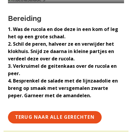
a
o
k
j
v
u
s
k
Bereiding
i
d
t
t
g
1. Was de rucola en doe deze in een kom of leg
e
a
het op een grote schaal.
g
t
2. Schil de peren, halveer ze en verwijder het
e
i
klokhuis. Snijd ze daarna in kleine partjes en
n
e
verdeel deze over de rucola.
k
3. Verkruimel de geitenkaas over de rucola en
a
peer.
n
4. Besprenkel de salade met de lijnzaadolie en
k
breng op smaak met versgemalen zwarte
e
peper. Garneer met de amandelen.
r
TERUG NAAR ALLE GERECHTEN