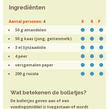
Ingrediënten
Aantal personen:
4
K
R
P
50 g
amandelen
50 g
kaas (jong, geitenmelk)
3 el
lijnzaadolie
4
peer
versgemalen
peper
200 g
rucola
Wat betekenen de bolletjes?
De bolletjes geven aan of een
voedingsmiddel is toegestaan of wordt