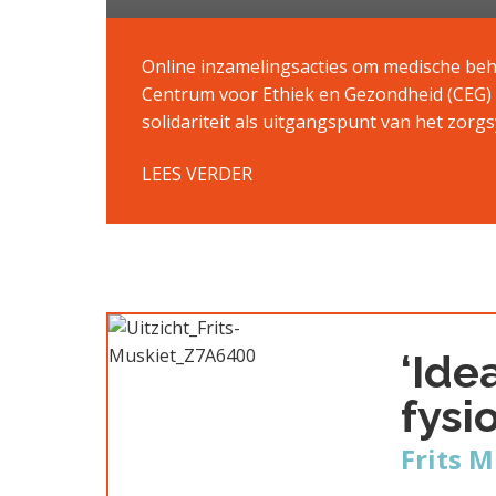
Online inzamelingsacties om medische beha
Centrum voor Ethiek en Gezondheid (CEG) 
solidariteit als uitgangspunt van het zorg
LEES VERDER
‘Ide
fysi
Frits 