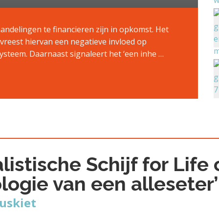
ndelingen te financieren zijn in opkomst. Het
vreest hiervan een negatieve invloed op
systeem. Daarnaast signaleert het ‘een inhe …
alistische Schijf for Lif
ologie van een alleseter’
Muskiet