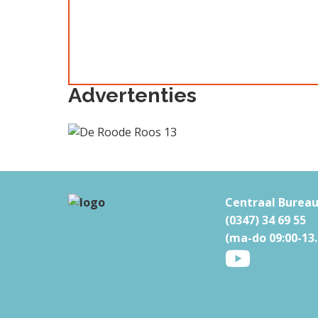
Advertenties
F
Centraal Burea
(0347) 34 69 55
o
(ma-do 09:00-13.
o
t
e
r