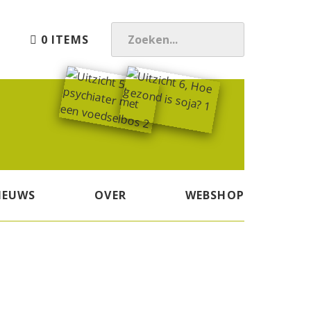
0 ITEMS
Z
O
E
K
E
N
.
.
.
IEUWS
OVER
WEBSHOP