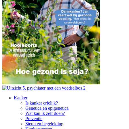
Kanker
Is kanker erfelijk?
Genetica en epigenetica
Wat kan ik zelf doen?
Preventie
Steun en begeleiding
Kankersoorten