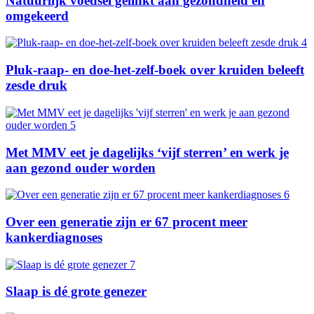
Natuurlijk voedsel gelinkt aan gezondheid en
omgekeerd
Pluk-raap- en doe-het-zelf-boek over kruiden beleeft
zesde druk
Met MMV eet je dagelijks ‘vijf sterren’ en werk je
aan gezond ouder worden
Over een generatie zijn er 67 procent meer
kankerdiagnoses
Slaap is dé grote genezer