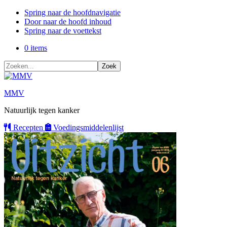
Spring naar de hoofdnavigatie
Door naar de hoofd inhoud
Spring naar de voettekst
0 items
Zoeken...
MMV
Natuurlijk tegen kanker
Recepten
Voedings
middelenlijst