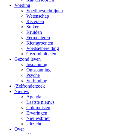
Voeding
Voedingsrichtlijnen
Wetenschap
Recepten
Suiker
Kruiden
Fermenteren
Kiemgroenten
Voedselbereiding
Gezond uit eten
Gezond leven
Inspanning
Ontspanning
Psyche
Verbinding
(Zelf)onderzoek
Nieuws
Agenda
Laatste nieuws
Columnisten
Ervaringen
Nieuwsbrief
Uitzicht
Over