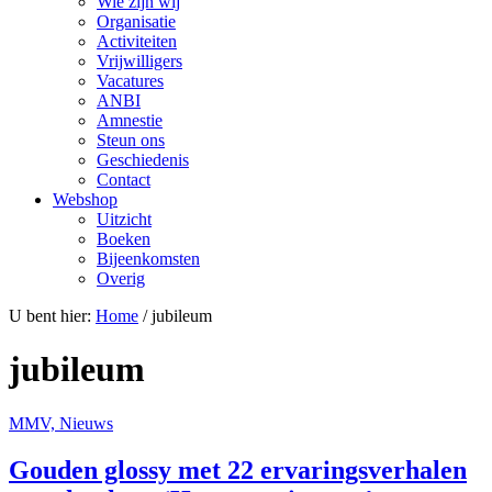
Wie zijn wij
Organisatie
Activiteiten
Vrijwilligers
Vacatures
ANBI
Amnestie
Steun ons
Geschiedenis
Contact
Webshop
Uitzicht
Boeken
Bijeenkomsten
Overig
U bent hier:
Home
/ jubileum
jubileum
MMV, Nieuws
Gouden glossy met 22 ervaringsverhalen