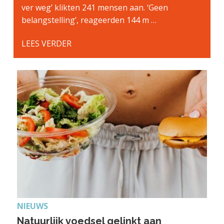
ver weg’ klikten 241 mensen aan. ‘Geen
belangstelling’, reageerden 144 m …
LEES VERDER
NIEUWS
Natuurlijk voedsel gelinkt aan