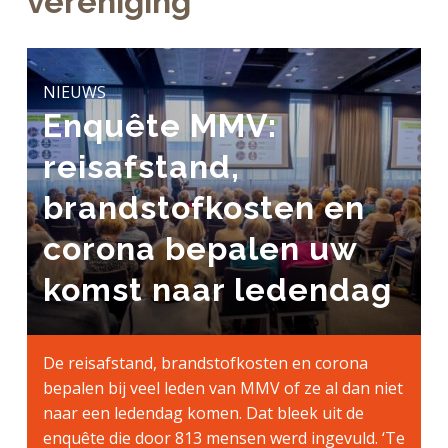
vereniging
a
o
k
j
v
u
s
k
i
d
t
t
g
NIEUWS
e
a
Enquête MMV:
g
t
e
reisafstand,
i
n
e
k
brandstofkosten en
a
corona bepalen uw
n
k
komst naar ledendag
e
r
De reisafstand, brandstofkosten en corona
bepalen bij veel leden van MMV of ze al dan niet
naar een ledendag komen. Dat bleek uit de
enquête die door 813 mensen werd ingevuld. ‘Te