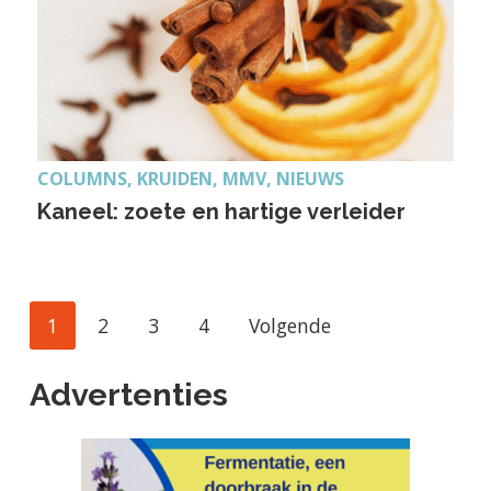
COLUMNS, KRUIDEN, MMV, NIEUWS
Kaneel: zoete en hartige verleider
P
P
P
P
1
2
3
4
Volgende
a
a
a
a
g
g
g
g
Advertenties
i
i
i
i
n
n
n
n
a
a
a
a