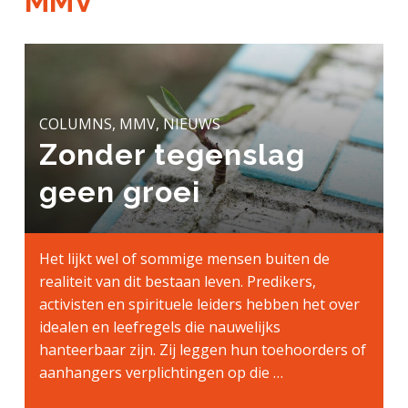
MMV
a
o
k
j
v
u
s
k
i
d
t
t
g
e
a
g
COLUMNS, MMV, NIEUWS
t
e
Zonder tegenslag
i
n
e
k
geen groei
a
n
k
Het lijkt wel of sommige mensen buiten de
e
realiteit van dit bestaan leven. Predikers,
r
activisten en spirituele leiders hebben het over
idealen en leefregels die nauwelijks
hanteerbaar zijn. Zij leggen hun toehoorders of
aanhangers verplichtingen op die …