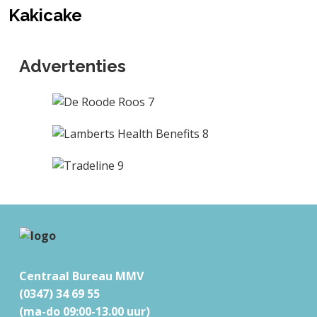
Kakicake
Advertenties
F
o
o
Centraal Bureau MMV
t
(0347) 34 69 55
e
(ma-do 09:00-13.00 uur)