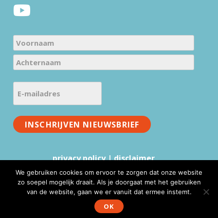
r
N
a
V
m
o
e
A
o
E
c
(
r
-
h
V
n
m
t
e
a
a
INSCHRIJVEN NIEUWSBRIEF
e
r
a
i
r
e
m
l
n
i
privacy policy
|
disclaimer
a
a
s
a
d
We gebruiken cookies om ervoor te zorgen dat onze website
t
m
zo soepel mogelijk draait. Als je doorgaat met het gebruiken
r
)
van de website, gaan we er vanuit dat ermee instemt.
www.mmv.nl © 2026 |
Website realisatie & advies
:
e
WebFundament
OK
s