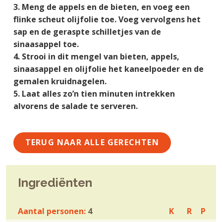
g
a
o
k
Meng de appels en de bieten, en voeg een
e
v
u
s
flinke scheut olijfolie toe. Voeg vervolgens het
n
i
d
t
sap en de geraspte schilletjes van de
k
g
sinaasappel toe.
a
a
Strooi in dit mengel van bieten, appels,
n
t
sinaasappel en olijfolie het kaneelpoeder en de
k
i
gemalen kruidnagelen.
e
e
Laat alles zo’n tien minuten intrekken
r
alvorens de salade te serveren.
TERUG NAAR ALLE GERECHTEN
Ingrediënten
Aantal personen:
4
K
R
P