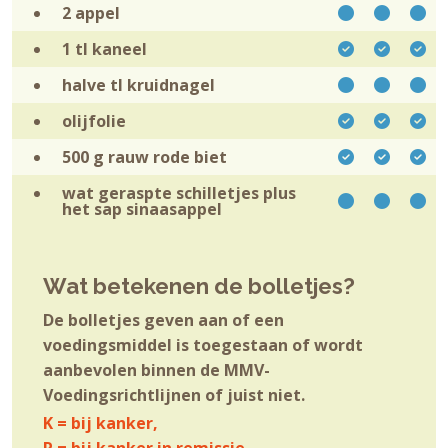
2
appel
1 tl
kaneel
halve tl
kruidnagel
olijfolie
500 g rauw
rode biet
wat geraspte schilletjes plus
het sap
sinaasappel
Wat betekenen de bolletjes?
De bolletjes geven aan of een
voedingsmiddel is toegestaan of wordt
aanbevolen binnen de MMV-
Voedingsrichtlijnen of juist niet.
K = bij kanker,