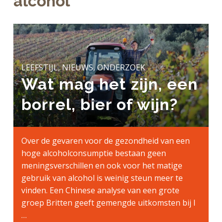
alcohol
a
o
k
j
v
u
s
k
i
d
t
t
g
e
a
g
LEEFSTIJL, NIEUWS, ONDERZOEK
t
e
Wat mag het zijn, een
i
n
e
k
borrel, bier of wijn?
a
n
k
Over de gevaren voor de gezondheid van een
e
hoge alcoholconsumptie bestaan geen
r
meningsverschillen en ook voor het matige
gebruik van alcohol is weinig steun meer te
vinden. Een Chinese analyse van een grote
groep Britten geeft gemengde uitkomsten bij l
…