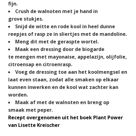
fijn.
g
a
o
k
Crush de walnoten met je hand in
e
v
u
s
grove stukjes.
n
i
d
t
Snijd de witte en rode kool in heel dunne
k
g
reepjes of rasp ze in sliertjes met de mandoline.
a
a
Meng dit met de geraspte wortel.
n
t
Maak een dressing door de biogarde
k
i
te mengen met mayonaise, appelazijn, olijfolie,
e
e
citroensap en citroenrasp.
r
Voeg de dressing toe aan het koolmengsel en
laat even staan, zodat alle smaken op elkaar
kunnen inwerken en de kool wat zachter kan
worden.
Maak af met de walnoten en breng op
smaak met peper.
Recept overgenomen uit het boek Plant Power
van Lisette Kreischer