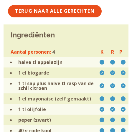
TERUG NAAR ALLE GERECHTEN
Ingrediënten
Aantal personen:
4
K
R
P
halve tl
appelazijn
1 el
biogarde
1 tl sap plus halve tl rasp van de
schil
citroen
1 el
mayonaise (zelf gemaakt)
1 tl
olijfolie
peper (zwart)
40 g
rode kool