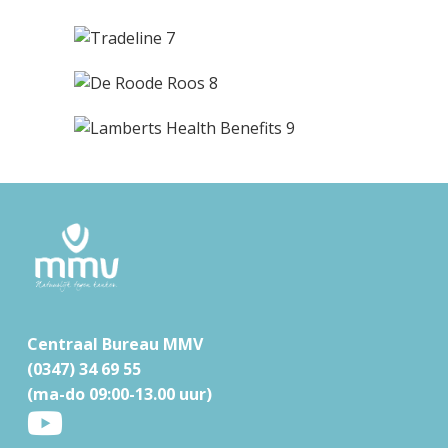
F
o
o
t
e
r
Centraal Bureau MMV
(0347) 34 69 55
(ma-do 09:00-13.00 uur)