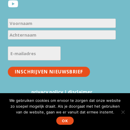
N
a
V
m
o
e
A
o
E
c
(
r
-
h
V
n
m
t
e
a
a
INSCHRIJVEN NIEUWSBRIEF
e
r
a
i
r
e
m
l
n
i
privacy policy
|
disclaimer
a
a
s
a
d
We gebruiken cookies om ervoor te zorgen dat onze website
t
m
zo soepel mogelijk draait. Als je doorgaat met het gebruiken
r
)
van de website, gaan we er vanuit dat ermee instemt.
www.mmv.nl © 2026 |
Website realisatie & advies
:
e
WebFundament
OK
s
(