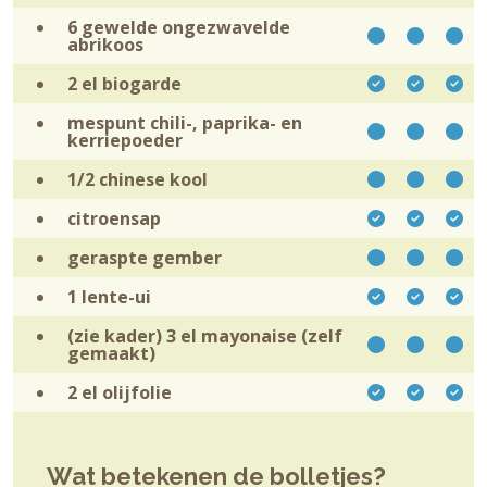
6 gewelde ongezwavelde
abrikoos
2 el
biogarde
mespunt
chili-, paprika- en
kerriepoeder
1/2
chinese kool
citroensap
geraspte
gember
1
lente-ui
(zie kader) 3 el
mayonaise (zelf
gemaakt)
2 el
olijfolie
Wat betekenen de bolletjes?