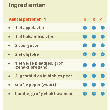
Ingrediënten
Aantal personen:
4
K
R
P
1 el
appelazijn
1 el
balsamicoazijn
2
courgette
2 el
olijfolie
1 el verse blaadjes, grof
gehakt
oregano
2, geschild en in blokjes
peer
snufje
peper (zwart)
handje, grof gehakt
walnoot