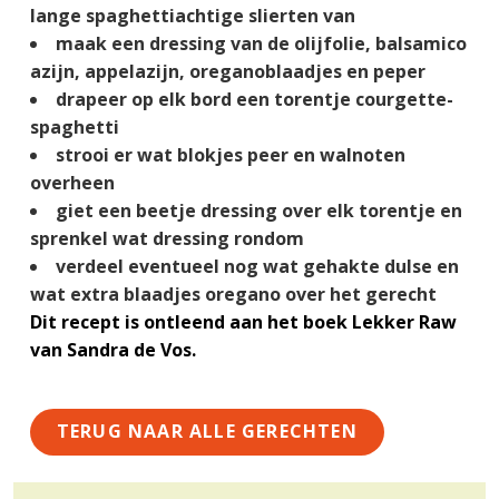
g
a
o
k
lange spaghettiachtige slierten van
e
v
u
s
maak een dressing van de olijfolie, balsamico
n
i
d
t
azijn, appelazijn, oreganoblaadjes en peper
k
g
drapeer op elk bord een torentje courgette-
a
a
spaghetti
n
t
strooi er wat blokjes peer en walnoten
k
i
overheen
e
e
giet een beetje dressing over elk torentje en
r
sprenkel wat dressing rondom
verdeel eventueel nog wat gehakte dulse en
wat extra blaadjes oregano over het gerecht
Dit recept is ontleend aan het boek Lekker Raw
van Sandra de Vos.
TERUG NAAR ALLE GERECHTEN