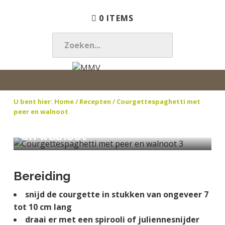
S
D
S
0 ITEMS
p
o
p
r
o
r
i
r
i
Z
n
n
n
O
g
a
g
E
M
N
n
a
n
K
M
a
a
r
a
E
U bent hier:
Home
/ Recepten / Courgettespaghetti met
V
t
a
d
a
peer en walnoot
N
u
r
e
r
Courgettespaghetti met peer
.
u
d
h
d
en walnoot
.
r
e
o
e
.
l
h
o
v
i
o
f
o
Bereiding
j
o
d
e
k
f
i
t
snijd de courgette in stukken van ongeveer 7
t
d
n
t
tot 10 cm lang
e
n
h
e
draai er met een spirooli of juliennesnijder