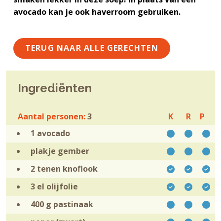
avocado kan je ook haverroom gebruiken.
TERUG NAAR ALLE GERECHTEN
Ingrediënten
Aantal personen:
3
K
R
P
1
avocado
plakje
gember
2 tenen
knoflook
3 el
olijfolie
400 g
pastinaak