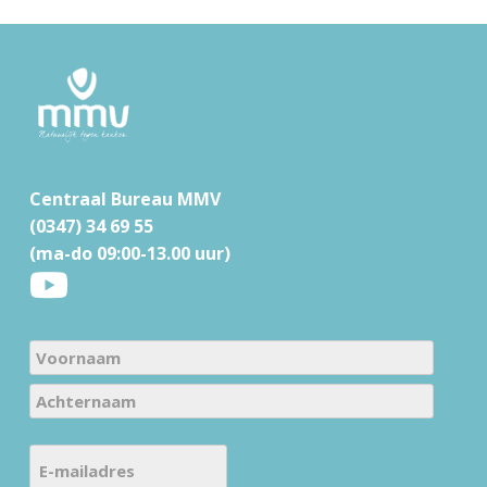
F
o
o
t
e
r
Centraal Bureau MMV
(0347) 34 69 55
(ma-do 09:00-13.00 uur)
N
a
V
m
o
e
A
o
E
c
(
r
-