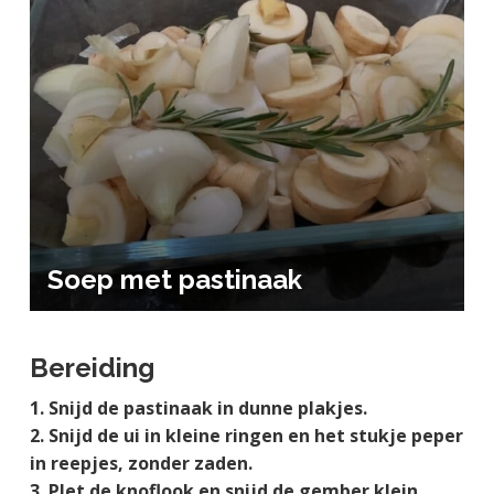
a
o
k
j
v
u
s
k
i
d
t
t
g
e
a
g
t
e
i
n
e
k
a
n
Soep met pastinaak
k
e
r
Bereiding
Snijd de pastinaak in dunne plakjes.
Snijd de ui in kleine ringen en het stukje peper
in reepjes, zonder zaden.
Plet de knoflook en snijd de gember klein.